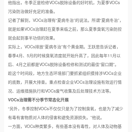
他指出，冬季正是检修VOCs脱除设备的好时机，为夏季VOCs
污染防治做好充足的准备。
记者了解到，VOCs治理有“夏病冬治”的说法。所谓“夏病冬治”，
就是如果VOCs治理赶在夏季来临之前，那么夏季臭氧污染防控
就会起到事半功倍的效果。
实际上，VOCs排放“夏病冬治”有个黄金期。王跃思告诉记者，
春季4月、5月的时候臭氧浓度就开始升高了，因此每年11月以
后、4月之前都是VOCs脱除设备检修和测试的最佳“窗口期”。
趁这个时间段，地方生态环境部门要抓紧组织摸排涉VOCs企业
的底数，开展大排查。重点检查企业VOCs治理设施有效运行情
况、运维措施执行和VOCs废气收集及后处理技术方法等。
VOCs治理需不分季节常态化开展
“另外，冬季控制VOCs不仅仅只是为了控制臭氧，也是为了减少
有毒有害物质对人体的侵害和避免资源损失。”他说。
一方面，VOCs种类繁多，有些基本没有毒性，对人体及动物基