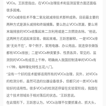
VOCs。王跃思指出，在VOCs治理技术和监测监管方面还面临
很多困难。
“VOCs减排技术不像二氧化硫减排技术那样成熟，目前最主要的
两种方式是源头减排和终端捕集。要么防止VOCs泄漏，要么将
末端排放的VOCs收集起来二次利用或是二次燃烧去除。”他说。
这两种方式说起来容易，做起来难。王跃思解释，一是VOCs排
放“无处不在”，举个例子，家用电器、办公用品，就连穿衣做饭
都有VOCs排放；二是VOCs种类繁多、性质各异，常见的、监
测到的VOCs有成百上千种，明确纳入我国控制清单的VOCs有
117种，每种理化特性五花八门。
“没有一个好的技术能够适用所有的VOCs治理，另外，对VOCs
的检测分析，虽然可选的仪器设备很多，但都只对一类VOCs有
较好的适用性。很多VOCs的检测还停留在实验室阶段，我国在
这个技术领域处于相对落后的状态。”王跃思说。
在此情形下，王跃思认为，VOCs治理不仅要抓重点、抓大头，