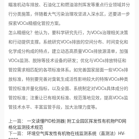
瞄准机动车排放、石油化工和燃油溶剂挥发等重点行业领域并分
行分类施策，伴随着大气污染治理攻坚进入深水区，还要进一步
探索VOCs精细化管控方案。
怎么精细化？他认为，要科学研究先行，为VOCs治理相关决策
和行动提供支撑。系统研究VOCs排放的空间分布、时间变化和
化学成分构成的特点，建立动态高质量VOCs排放源清单，加强
VOCs监测、脱除等技术设备的研发；优化与VOCs排放特征和
管控需求相匹配的各项标准体系。如完善国家层面一些VOCs排
放标准，特别要完善对臭氧生成活性影响较大的特殊VOCs种类
管控标准并量化指标，以及全面、系统制定对VOCs具体成分的
管控标准；注重让已有相关标准、规范落地见效，提高VOCs监
管技术水平、丰富监管手段，加大治理力度等。
上一篇：
一文读懂PID检测器| 附工业园区挥发性有机物PID网
格化监测技术规范
下一篇：
环境空气挥发性有机物在线监测系统（直测法）HV-