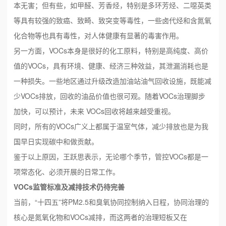
本无害；但有些，如甲醛、芳香烃，特别是多环芳烃、二噁英类
等具有较强的致癌、致畸、致突变等毒性，一些卤代烃和含氮氧
化合物等也具有毒性，对人体健康有显著的毒害作用。
另一方面，VOCs本身是很好的化工原料，特别是高纯度、高价
值的VOCs，具有环境、健康、经济三种效益，其泄漏消耗也是
一种损失。一些地区通过升级改造加油站油气回收设施，既能减
少VOCs排放，回收的油品价值也很可观。随着VOCs治理脚步
加快，可以预计，未来 VOCs回收将越来越受重视。
同时，所有的VOCs广义上都属于温室气体，减少排放也是为我
国早日实现碳中和做贡献。
鉴于以上原因，王跃思表示，无论哪个季节，管控VOCs都是一
项常态化、必须开展的日常工作。
VOCs监管标准及减排技术仍待完善
当前，“十四五”将PM2.5和臭氧协同控制纳入日程，协同治理的
核心是氮氧化物和VOCs减排，而这两者的治理短板又在