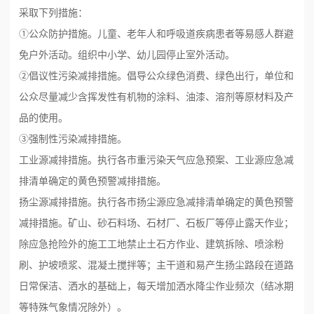
采取下列措施：
①公众防护措施。儿童、老年人和呼吸道疾病患者等易感人群避
免户外活动。组织中小学、幼儿园停止室外活动。
②倡议性污染减排措施。倡导公众绿色消费、绿色出行，单位和
公众尽量减少含挥发性有机物的涂料、油漆、溶剂等原材料及产
品的使用。
③强制性污染减排措施。
工业源减排措施。执行各市重污染天气应急预案、工业源应急减
排清单确定的黄色预警减排措施。
扬尘源减排措施。执行各市扬尘源应急减排清单确定的黄色预警
减排措施。矿山、砂石料场、石材厂、石板厂等停止露天作业；
除应急抢险外的施工工地禁止土石方作业、建筑拆除、喷涂粉
刷、护坡喷浆、混凝土搅拌等；主干道和易产生扬尘路段在道路
日常保洁、洒水的基础上，每天增加洒水降尘作业频次（结冰期
等特殊气象情况除外）。