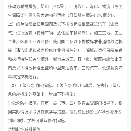
移动源减排措施。矿山（含煤矿）、洗煤厂、港口、物流（除民
生保障类）等涉及大宗物料运输（日载货车辆进出10辆次以
上）的单位禁止使用国四及以下排放标准重型载货汽车（含燃
气）进行运输（特种车辆、危化品车辆除外）。施工工地、工业
企业厂区和工业园区停止使用国二及以下排放标准非道路移动机
械（
清洁能源
和紧急检修作业机械除外）。除城市运行保障车辆
和执行特种任务车辆外，城市主城区、县（市）城区内应禁止国
四及以下排放标准重型和中型柴油货车、三轮汽车、低速载货汽
车和拖拉机通行。
（3）Ⅰ级应急响应措施。Ⅰ级应急响应启动后，在执行Ⅱ级应
急响应措施的基础上，增加下列措施：
①公众防护措施。在市、县（市、区）教育主管部门指导下，根
据实际情况采取弹性教学等措施。接到红色预警且AQI日均值达
到500时，学校可采取停课措施。
②强制性减排措施。