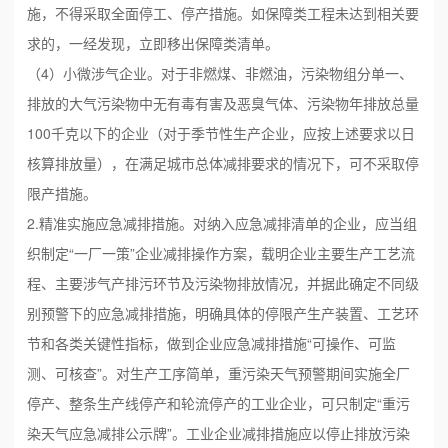
施，不得采取全面停工、停产措施。如保障类工程未达到相关要
求的，一经发现，立即移出保障类清单。
（4）小微涉气企业。对于非燃煤、非燃油，污染物组分单一、
排放的大气污染物中无有毒有害及恶臭气体、污染物年排放总量
100千克以下的企业（对于季节性生产企业，应按上述要求以日
核算排放量），在满足城市总体减排要求的情况下，可不采取停
限产措施。
2.精准实施应急减排措施。对纳入应急减排清单的企业，应当组
织制定“一厂一策”企业减排操作方案，载明企业主要生产工艺流
程、主要涉气产排污环节及污染物排放情况，并据此确定不同级
别预警下的应急减排措施，明确具体的停限产生产装置、工艺环
节和各类关键性指标，做到企业应急减排措施“可操作、可监
测、可核查”。对生产工序简单，重污染天气预警期间实施全厂
停产、整条生产线停产和轮流停产的工业企业，可只制定“重污
染天气应急减排公示牌”。工业企业减排措施应以停止排放污染