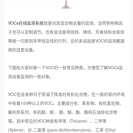
VOCs在线监测系统
就是对其混合物总量的监测，当然有特殊因
子也可以定制调节。也有说法是将烷烃、烯烃、芳香烃和含氧烃
等统一归类到非甲烷总烃的行列，总的来说就是VOC的监测都是
用的这套设备。
下面给大家科普一下VOC的一些常见种类，方便您了解VOCs监
测设备监测的一些对象。
VOC包含各种可于室温下挥发的有机化合物，在一般的室内环境
中有着100种以上的VOC。主要成分有：苯系物、有机氯化物、
氟利昂系列、有机酮、胺、 醇、醚、酯、酸和石油烃化合物
等。其中常见的VOC种类有甲苯（Toluene）、二甲苯
(Xylene)、对-二氯苯 (para-dichlorobenzene)、乙苯 (Ethyl