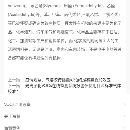
benzene)、 苯乙烯(Styrene)、甲醛 (Formaldehyde)、乙醛
(Acetaldehyde)等。苯、甲苯、卤代烯烃(三氯乙烯、二氯乙烯)
等已被怀疑或确定为致癌物质。挥发性有机物的来源主要为化学
品、化学溶剂、汽车尾气和燃烧废气。化学品主要存在于石油、
化工、加油站等生产和销售单位，而 化学溶剂则同每个人的生
活密切相关，无论是油漆，室内和车内装饰，还是电子电器等设
备都可能含有挥发性的有机物。
上一篇：
疫情观察：气溶胶传播最可怕的是雾霾叠加效应
下一篇：
光离子化VOCs在线监测系统报警仪使用什么标准气体
校准？
VOCs监测设备
关于海慧
海慧案例